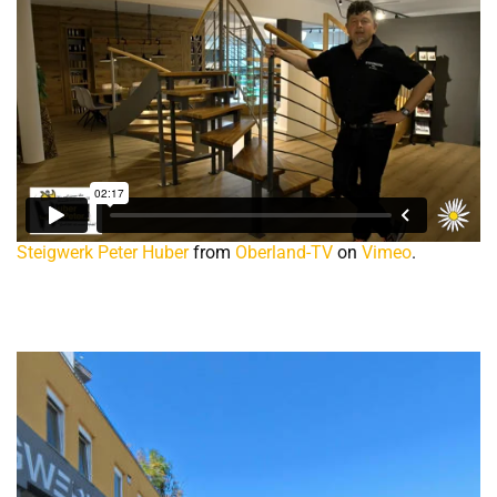
Steigwerk Peter Huber
from
Oberland-TV
on
Vimeo
.