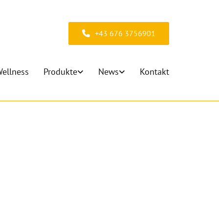
+43 676 3756901
ellness
Produkte
News
Kontakt